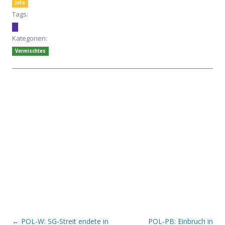
Info
Tags:
Kategorien:
Vermischtes
Beitrags-Navigation
←
POL-W: SG-Streit endete in
POL-PB: Einbruch in