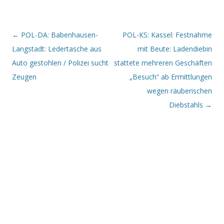
Beitrags-Navigation
←
POL-DA: Babenhausen-
POL-KS: Kassel: Festnahme
Langstadt: Ledertasche aus
mit Beute: Ladendiebin
Auto gestohlen / Polizei sucht
stattete mehreren Geschäften
Zeugen
„Besuch“ ab Ermittlungen
wegen räuberischen
Diebstahls
→