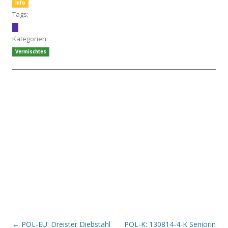
Info
Tags:
Kategorien:
Vermischtes
Beitrags-Navigation
←
POL-EU: Dreister Diebstahl
POL-K: 130814-4-K Seniorin