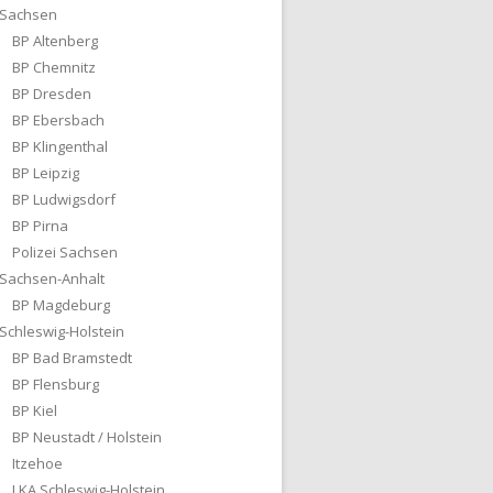
Sachsen
BP Altenberg
BP Chemnitz
BP Dresden
BP Ebersbach
BP Klingenthal
BP Leipzig
BP Ludwigsdorf
BP Pirna
Polizei Sachsen
Sachsen-Anhalt
BP Magdeburg
Schleswig-Holstein
BP Bad Bramstedt
BP Flensburg
BP Kiel
BP Neustadt / Holstein
Itzehoe
LKA Schleswig-Holstein