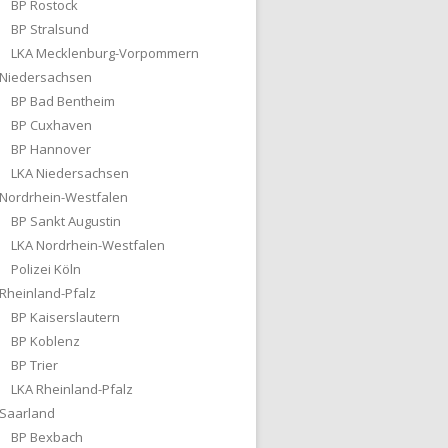
BP Rostock
BP Stralsund
LKA Mecklenburg-Vorpommern
Niedersachsen
BP Bad Bentheim
BP Cuxhaven
BP Hannover
LKA Niedersachsen
Nordrhein-Westfalen
BP Sankt Augustin
LKA Nordrhein-Westfalen
Polizei Köln
Rheinland-Pfalz
BP Kaiserslautern
BP Koblenz
BP Trier
LKA Rheinland-Pfalz
Saarland
BP Bexbach