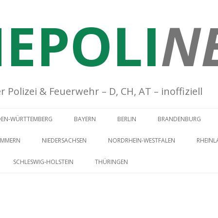
EPOLI
N
Polizei & Feuerwehr – D, CH, AT – inoffiziell
Springe zum Inhalt
DEN-WÜRTTEMBERG
BAYERN
BERLIN
BRANDENBURG
OMMERN
NIEDERSACHSEN
NORDRHEIN-WESTFALEN
RHEINL
SCHLESWIG-HOLSTEIN
THÜRINGEN