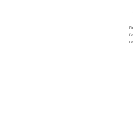
Ei
F
F