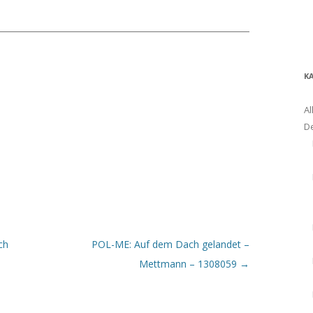
K
Al
D
ch
POL-ME: Auf dem Dach gelandet –
Mettmann – 1308059
→