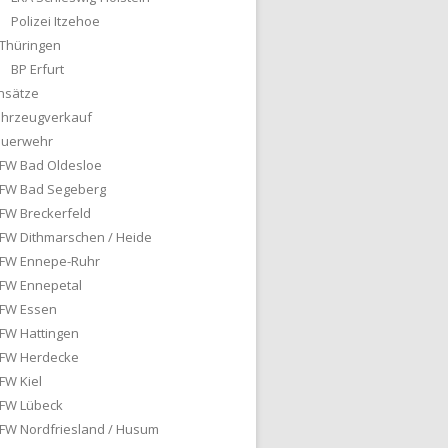
Polizei Itzehoe
Thüringen
BP Erfurt
nsätze
ahrzeugverkauf
euerwehr
FW Bad Oldesloe
FW Bad Segeberg
FW Breckerfeld
FW Dithmarschen / Heide
FW Ennepe-Ruhr
FW Ennepetal
FW Essen
FW Hattingen
FW Herdecke
FW Kiel
FW Lübeck
FW Nordfriesland / Husum