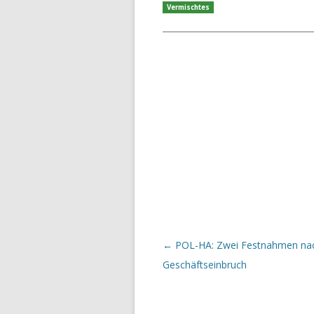
Vermischtes
Beitrags-Navigation
←
POL-HA: Zwei Festnahmen na
Geschäftseinbruch