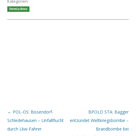
Kategorien:
Vermischtes
Beitrags-Navigation
←
POL-OS: Bissendorf-
BPOLD STA: Bagger
Schledehausen – Unfallflucht
entzündet Weltkriegsbombe –
durch Lkw-Fahrer
Brandbombe bei