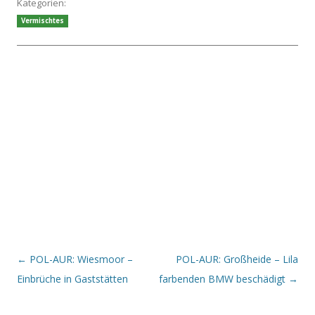
Kategorien:
Vermischtes
Beitrags-Navigation
←
POL-AUR: Wiesmoor –
POL-AUR: Großheide – Lila
Einbrüche in Gaststätten
farbenden BMW beschädigt
→