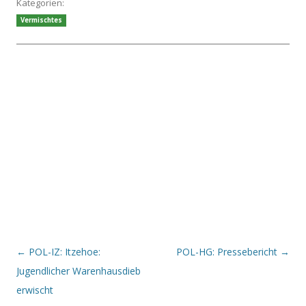
Kategorien:
Vermischtes
Beitrags-Navigation
←
POL-IZ: Itzehoe:
POL-HG: Pressebericht
→
Jugendlicher Warenhausdieb
erwischt