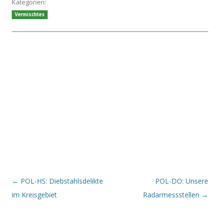
Kategorien:
Vermischtes
Beitrags-Navigation
←
POL-HS: Diebstahlsdelikte
POL-DO: Unsere
im Kreisgebiet
Radarmessstellen
→