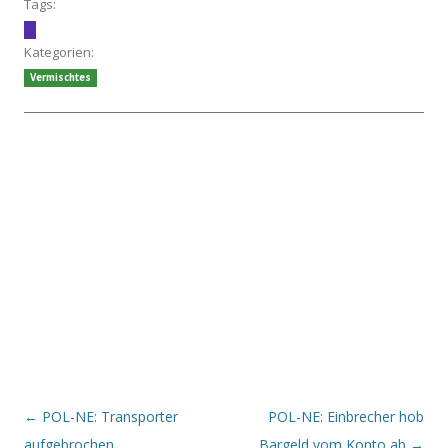
Tags:
Kategorien:
Vermischtes
Beitrags-Navigation
←
POL-NE: Transporter
POL-NE: Einbrecher hob
aufgebrochen
Bargeld vom Konto ab
→