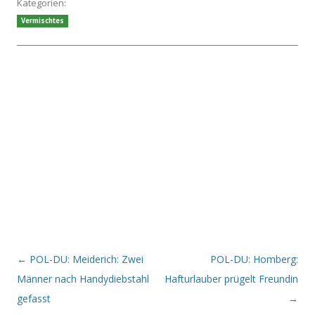
Kategorien:
Vermischtes
Beitrags-Navigation
←
POL-DU: Meiderich: Zwei
POL-DU: Homberg:
Männer nach Handydiebstahl
Hafturlauber prügelt Freundin
gefasst
→