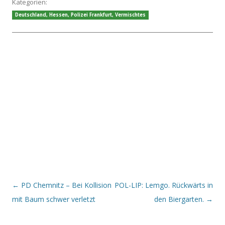
Kategorien:
Deutschland
,
Hessen
,
Polizei Frankfurt
,
Vermischtes
Beitrags-Navigation
←
PD Chemnitz – Bei Kollision
POL-LIP: Lemgo. Rückwärts in
mit Baum schwer verletzt
den Biergarten.
→