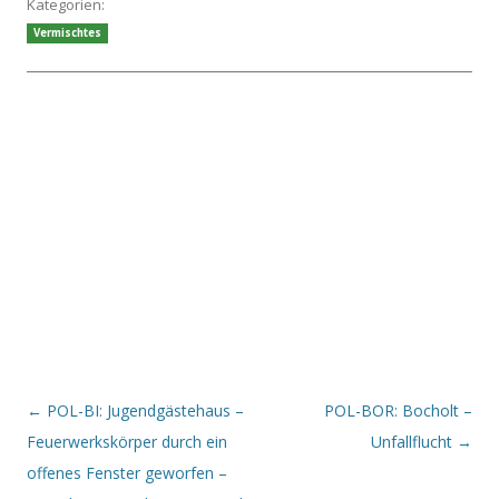
Kategorien:
Vermischtes
Beitrags-Navigation
←
POL-BI: Jugendgästehaus –
POL-BOR: Bocholt –
Feuerwerkskörper durch ein
Unfallflucht
→
offenes Fenster geworfen –