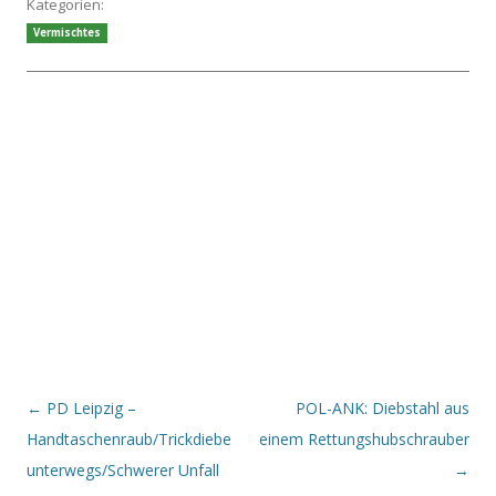
Kategorien:
Vermischtes
Beitrags-Navigation
←
PD Leipzig –
POL-ANK: Diebstahl aus
Handtaschenraub/Trickdiebe
einem Rettungshubschrauber
unterwegs/Schwerer Unfall
→