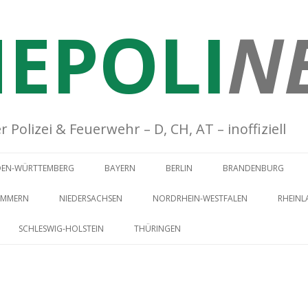
EPOLI
N
Polizei & Feuerwehr – D, CH, AT – inoffiziell
Springe zum Inhalt
DEN-WÜRTTEMBERG
BAYERN
BERLIN
BRANDENBURG
OMMERN
NIEDERSACHSEN
NORDRHEIN-WESTFALEN
RHEINL
SCHLESWIG-HOLSTEIN
THÜRINGEN