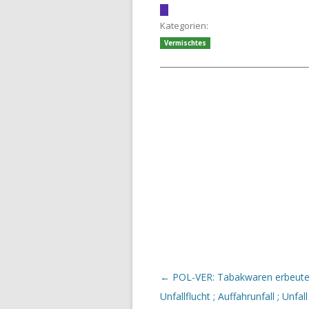
Kategorien:
Vermischtes
Beitrags-Navigation
←
POL-VER: Tabakwaren erbeutet
Unfallflucht ; Auffahrunfall ; Unfal