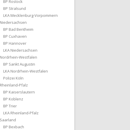
BP Rostock
BP Stralsund
LKA Mecklenburg-Vorpommern
Niedersachsen
BP Bad Bentheim
BP Cuxhaven
BP Hannover
LKA Niedersachsen
Nordrhein-Westfalen
BP Sankt Augustin
LKA Nordrhein-Westfalen
Polizei Köln
Rheinland-Pfalz
BP Kaiserslautern
BP Koblenz
BP Trier
LKA Rheinland-Pfalz
Saarland
BP Bexbach