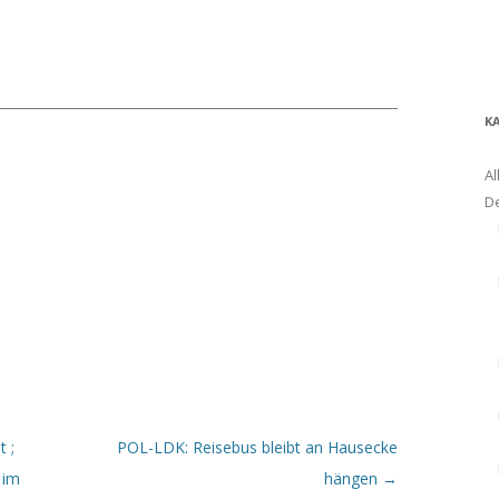
K
Al
D
 ;
POL-LDK: Reisebus bleibt an Hausecke
l im
hängen
→