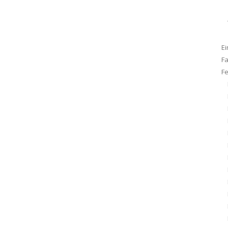
Ei
F
F