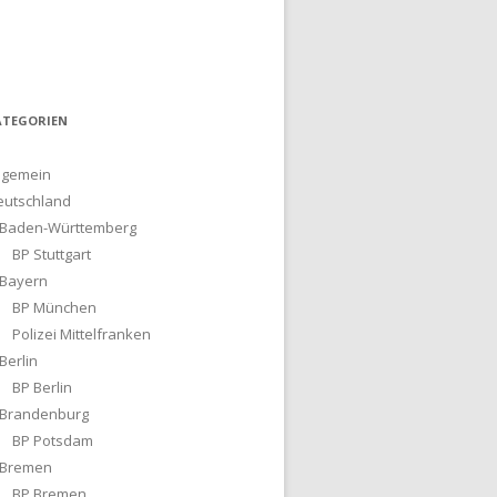
ATEGORIEN
lgemein
eutschland
Baden-Württemberg
BP Stuttgart
Bayern
BP München
Polizei Mittelfranken
Berlin
BP Berlin
Brandenburg
BP Potsdam
Bremen
BP Bremen