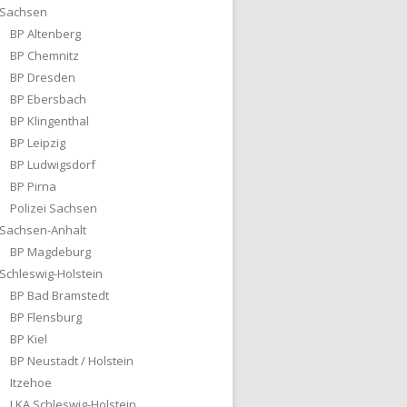
Sachsen
BP Altenberg
BP Chemnitz
BP Dresden
BP Ebersbach
BP Klingenthal
BP Leipzig
BP Ludwigsdorf
BP Pirna
Polizei Sachsen
Sachsen-Anhalt
BP Magdeburg
Schleswig-Holstein
BP Bad Bramstedt
BP Flensburg
BP Kiel
BP Neustadt / Holstein
Itzehoe
LKA Schleswig-Holstein