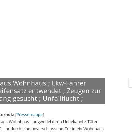
S
 aus Wohnhaus ; Lkw-Fahrer
n
Reifensatz entwendet ; Zeugen zur
ng gesucht ; Unfallflucht ;
terholz
[
Pressemappe
]
hl aus Wohnhaus Langwedel (brü.) Unbekannte Täter
0 Uhr durch eine unverschlossene Tür in ein Wohnhaus