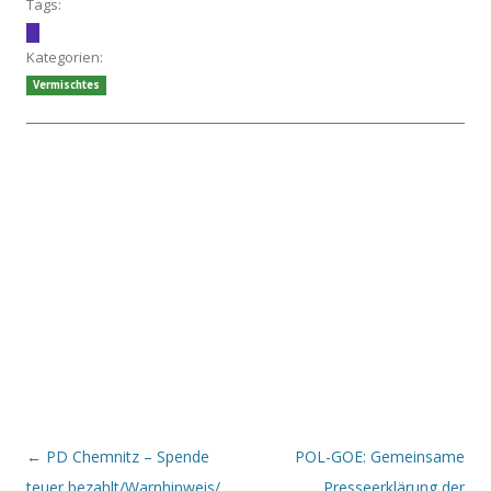
Tags:
Kategorien:
Vermischtes
Beitrags-Navigation
←
PD Chemnitz – Spende
POL-GOE: Gemeinsame
teuer bezahlt/Warnhinweis/
Presseerklärung der