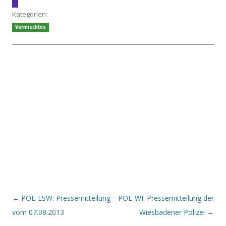
Kategorien:
Vermischtes
Beitrags-Navigation
←
POL-ESW: Pressemitteilung
POL-WI: Pressemitteilung der
vom 07.08.2013
Wiesbadener Polizei
→