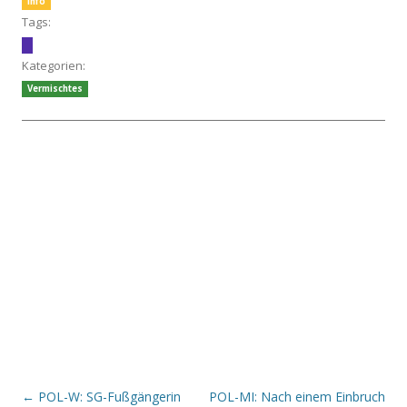
Info
Tags:
Kategorien:
Vermischtes
Beitrags-Navigation
←
POL-W: SG-Fußgängerin
POL-MI: Nach einem Einbruch