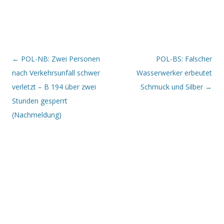
Beitrags-Navigation
←
POL-NB: Zwei Personen
POL-BS: Falscher
nach Verkehrsunfall schwer
Wasserwerker erbeutet
verletzt – B 194 über zwei
Schmuck und Silber
→
Stunden gesperrt
(Nachmeldung)