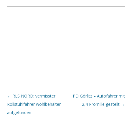
Beitrags-Navigation
←
RLS NORD: vermisster
PD Görlitz – Autofahrer mit
Rollstuhlfahrer wohlbehalten
2,4 Promille gestellt
→
aufgefunden