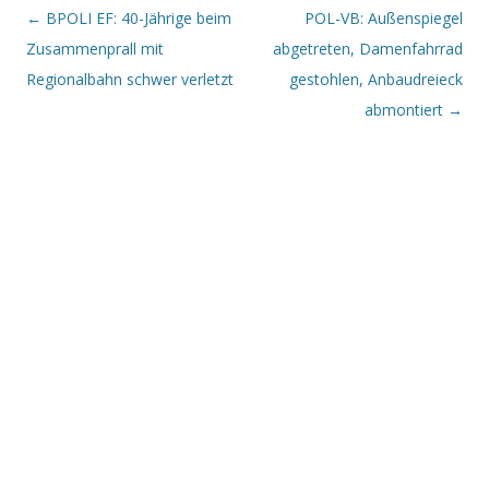
Beitrags-Navigation
←
BPOLI EF: 40-Jährige beim
POL-VB: Außenspiegel
Zusammenprall mit
abgetreten, Damenfahrrad
Regionalbahn schwer verletzt
gestohlen, Anbaudreieck
abmontiert
→