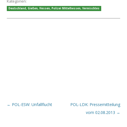
Kategorien:
Deutschland
,
Gießen
,
Hessen
,
Polizei Mittelhessen
,
Vermischtes
Beitrags-Navigation
←
POL-ESW: Unfallflucht
POL-LDK: Pressemitteilung
vom 02.08.2013
→