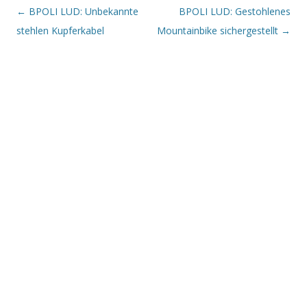
Beitrags-Navigation
←
BPOLI LUD: Unbekannte
BPOLI LUD: Gestohlenes
stehlen Kupferkabel
Mountainbike sichergestellt
→