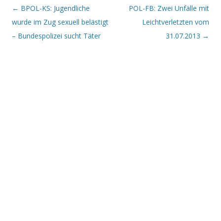
Beitrags-Navigation
←
BPOL-KS: Jugendliche
POL-FB: Zwei Unfälle mit
wurde im Zug sexuell belästigt
Leichtverletzten vom
– Bundespolizei sucht Täter
31.07.2013
→