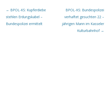
Beitrags-Navigation
←
BPOL-KS: Kupferdiebe
BPOL-KS: Bundespolizei
stehlen Erdungskabel –
verhaftet gesuchten 22 –
Bundespolizei ermittelt
jährigen Mann im Kasseler
Kulturbahnhof
→