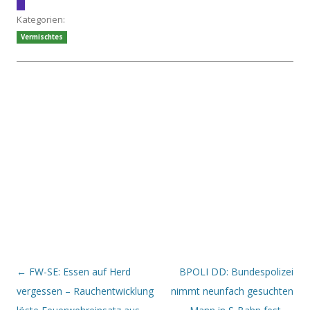
Kategorien:
Vermischtes
Beitrags-Navigation
←
FW-SE: Essen auf Herd
BPOLI DD: Bundespolizei
vergessen – Rauchentwicklung
nimmt neunfach gesuchten