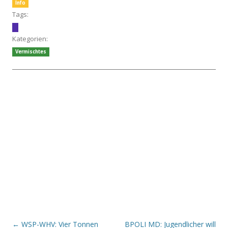
Info
Tags:
Kategorien:
Vermischtes
Beitrags-Navigation
←
WSP-WHV: Vier Tonnen
BPOLI MD: Jugendlicher will