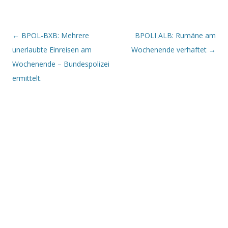
Beitrags-Navigation
←
BPOL-BXB: Mehrere
BPOLI ALB: Rumäne am
unerlaubte Einreisen am
Wochenende verhaftet
→
Wochenende – Bundespolizei
ermittelt.