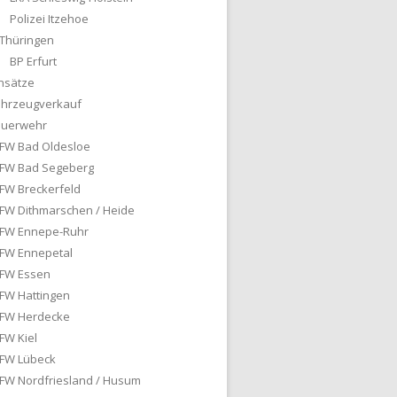
Polizei Itzehoe
Thüringen
BP Erfurt
nsätze
ahrzeugverkauf
euerwehr
FW Bad Oldesloe
FW Bad Segeberg
FW Breckerfeld
FW Dithmarschen / Heide
FW Ennepe-Ruhr
FW Ennepetal
FW Essen
FW Hattingen
FW Herdecke
FW Kiel
FW Lübeck
FW Nordfriesland / Husum