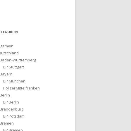
ATEGORIEN
lgemein
eutschland
Baden-Württemberg
BP Stuttgart
Bayern
BP München
Polizei Mittelfranken
Berlin
BP Berlin
Brandenburg
BP Potsdam
Bremen
BP Bremen