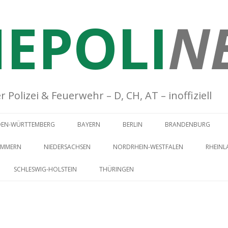
EPOLI
N
Polizei & Feuerwehr – D, CH, AT – inoffiziell
Springe zum Inhalt
DEN-WÜRTTEMBERG
BAYERN
BERLIN
BRANDENBURG
OMMERN
NIEDERSACHSEN
NORDRHEIN-WESTFALEN
RHEINL
SCHLESWIG-HOLSTEIN
THÜRINGEN