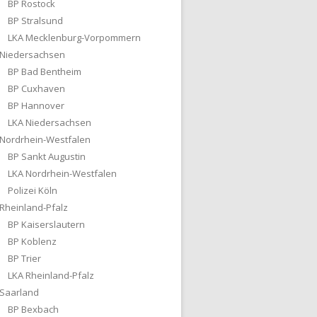
BP Rostock
BP Stralsund
LKA Mecklenburg-Vorpommern
Niedersachsen
BP Bad Bentheim
BP Cuxhaven
BP Hannover
LKA Niedersachsen
Nordrhein-Westfalen
BP Sankt Augustin
LKA Nordrhein-Westfalen
Polizei Köln
Rheinland-Pfalz
BP Kaiserslautern
BP Koblenz
BP Trier
LKA Rheinland-Pfalz
Saarland
BP Bexbach