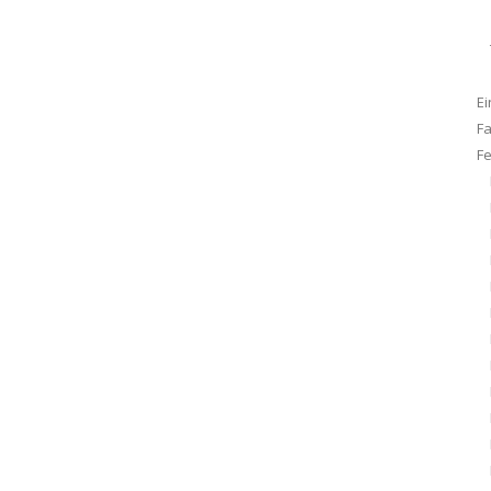
Ei
F
F