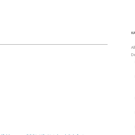
K
Al
D