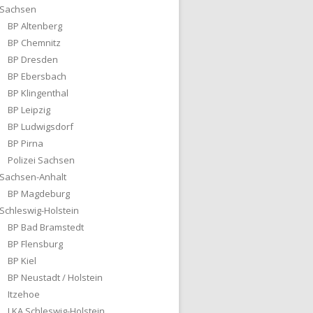
Sachsen
BP Altenberg
BP Chemnitz
BP Dresden
BP Ebersbach
BP Klingenthal
BP Leipzig
BP Ludwigsdorf
BP Pirna
Polizei Sachsen
Sachsen-Anhalt
BP Magdeburg
Schleswig-Holstein
BP Bad Bramstedt
BP Flensburg
BP Kiel
BP Neustadt / Holstein
Itzehoe
LKA Schleswig-Holstein