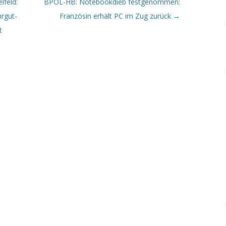
lfeld:
BPOL-HB: Notebookdieb festgenommen:
hrgut-
Französin erhält PC im Zug zurück
→
t