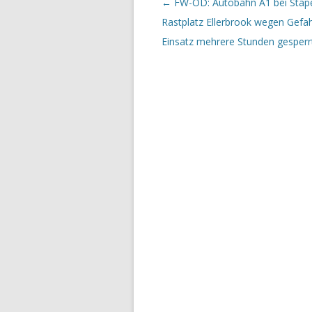
←
FW-OD: Autobahn A1 bei Stape
Rastplatz Ellerbrook wegen Gefa
Einsatz mehrere Stunden gesperr