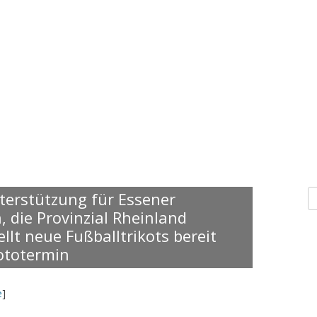
S
nterstützung für Essener
n
 die Provinzial Rheinland
llt neue Fußballtrikots bereit
ototermin
e
]