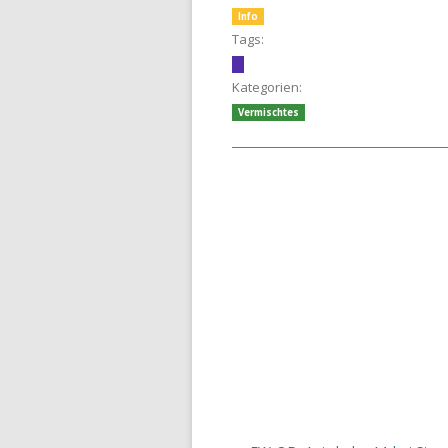
Info
Tags:
Kategorien:
Vermischtes
Beitrags-Navigation