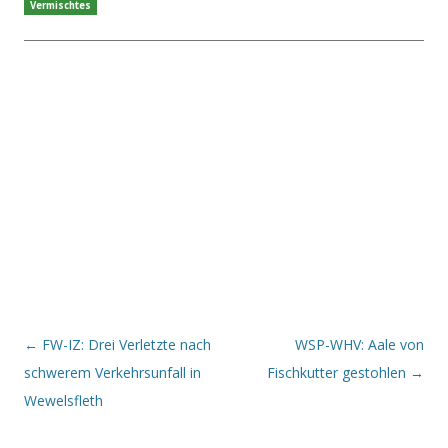
Vermischtes
Beitrags-Navigation
←
FW-IZ: Drei Verletzte nach
WSP-WHV: Aale von
schwerem Verkehrsunfall in
Fischkutter gestohlen
→
Wewelsfleth