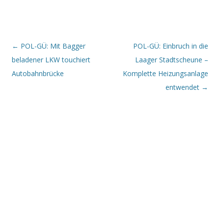
Beitrags-Navigation
←
POL-GÜ: Mit Bagger
POL-GÜ: Einbruch in die
beladener LKW touchiert
Laager Stadtscheune –
Autobahnbrücke
Komplette Heizungsanlage
entwendet
→