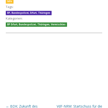
Info
Tags:
BP
,
Bundespolizei
,
Erfurt
,
Thüringen
Kategorien:
BP Erfurt
,
Bundespolizei
,
Thüringen
,
Vermischtes
Beitrags-Navigation
←
BDK: Zukunft des
VdF-NRW: Startschuss für die