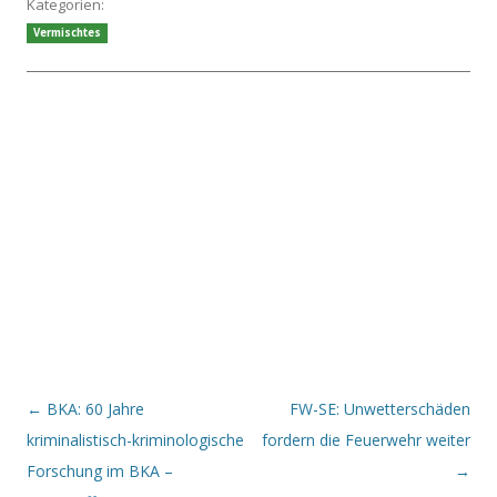
Kategorien:
Vermischtes
Beitrags-Navigation
←
BKA: 60 Jahre
FW-SE: Unwetterschäden
kriminalistisch-kriminologische
fordern die Feuerwehr weiter
Forschung im BKA –
→