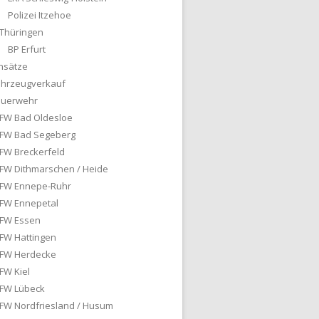
Polizei Itzehoe
Thüringen
BP Erfurt
nsätze
ahrzeugverkauf
euerwehr
FW Bad Oldesloe
FW Bad Segeberg
FW Breckerfeld
FW Dithmarschen / Heide
FW Ennepe-Ruhr
FW Ennepetal
FW Essen
FW Hattingen
FW Herdecke
FW Kiel
FW Lübeck
FW Nordfriesland / Husum