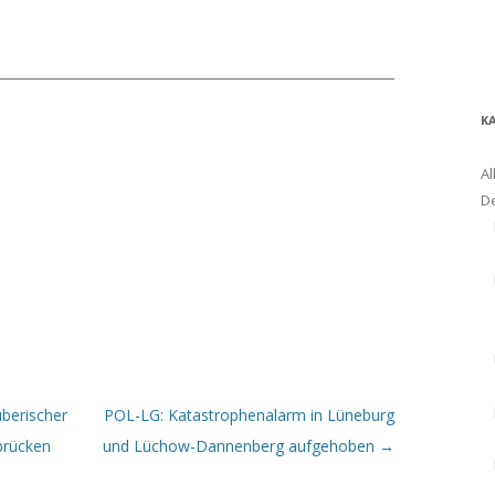
K
Al
D
berischer
POL-LG: Katastrophenalarm in Lüneburg
brücken
und Lüchow-Dannenberg aufgehoben
→