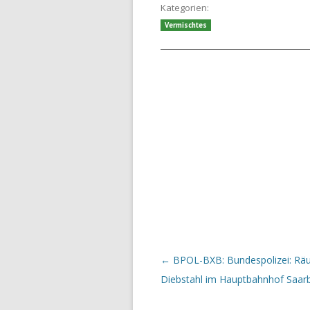
Kategorien:
Vermischtes
Beitrags-Navigation
←
BPOL-BXB: Bundespolizei: Räu
Diebstahl im Hauptbahnhof Saar