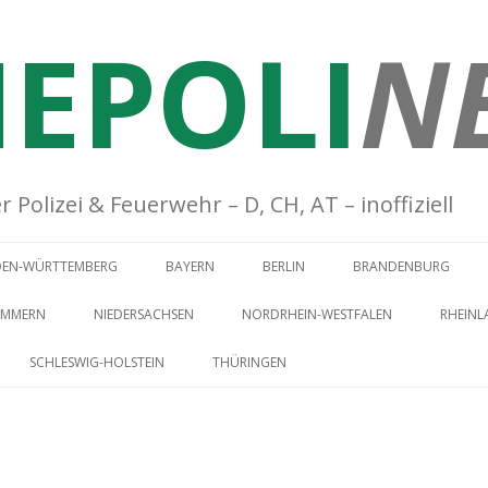
EPOLI
N
Polizei & Feuerwehr – D, CH, AT – inoffiziell
Springe zum Inhalt
DEN-WÜRTTEMBERG
BAYERN
BERLIN
BRANDENBURG
OMMERN
NIEDERSACHSEN
NORDRHEIN-WESTFALEN
RHEINL
SCHLESWIG-HOLSTEIN
THÜRINGEN