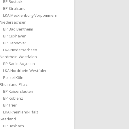
BP Rostock
BP Stralsund
LKA Mecklenburg-Vorpommern
Niedersachsen
BP Bad Bentheim
BP Cuxhaven
BP Hannover
LKA Niedersachsen
Nordrhein-Westfalen
BP Sankt Augustin
LKA Nordrhein-Westfalen
Polizei Köln
Rheinland-Pfalz
BP Kaiserslautern
BP Koblenz
BP Trier
LKA Rheinland-Pfalz
Saarland
BP Bexbach