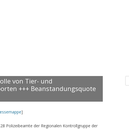
S
olle von Tier- und
n
porten +++ Beanstandungsquote
ressemappe
]
 28 Polizeibeamte der Regionalen Kontrollgruppe der