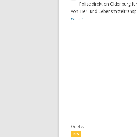
Polizeidirektion Oldenburg fü
von Tier- und Lebensmitteltransp
weiter…
Quelle:
Info