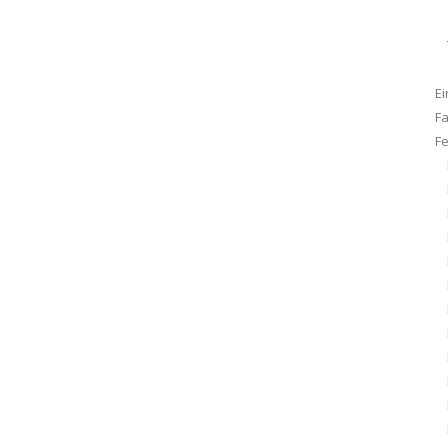
Ei
F
F