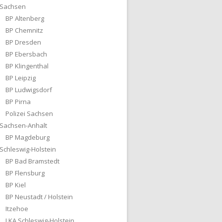
Sachsen
BP Altenberg
BP Chemnitz
BP Dresden
BP Ebersbach
BP Klingenthal
BP Leipzig
BP Ludwigsdorf
BP Pirna
Polizei Sachsen
Sachsen-Anhalt
BP Magdeburg
Schleswig-Holstein
BP Bad Bramstedt
BP Flensburg
BP Kiel
BP Neustadt / Holstein
Itzehoe
LKA Schleswig-Holstein