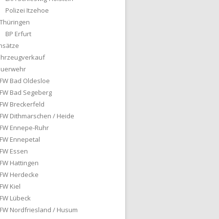
Polizei Itzehoe
Thüringen
BP Erfurt
nsätze
ahrzeugverkauf
euerwehr
FW Bad Oldesloe
FW Bad Segeberg
FW Breckerfeld
FW Dithmarschen / Heide
FW Ennepe-Ruhr
FW Ennepetal
FW Essen
FW Hattingen
FW Herdecke
FW Kiel
FW Lübeck
FW Nordfriesland / Husum