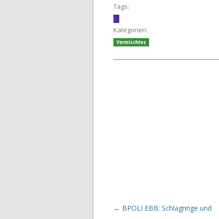
Tags:
Kategorien:
Vermischtes
Beitrags-Navigation
←
BPOLI EBB: Schlagringe und