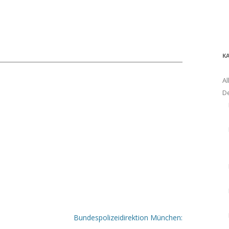
K
Al
D
Bundespolizeidirektion München: