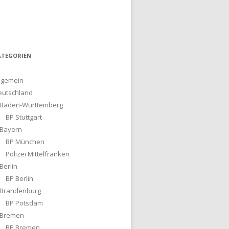
ATEGORIEN
lgemein
eutschland
Baden-Württemberg
BP Stuttgart
Bayern
BP München
Polizei Mittelfranken
Berlin
BP Berlin
Brandenburg
BP Potsdam
Bremen
BP Bremen