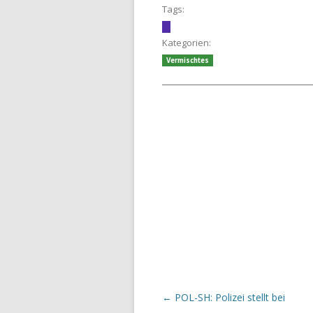
Tags:
Kategorien:
Vermischtes
Beitrags-Navigation
←
POL-SH: Polizei stellt bei