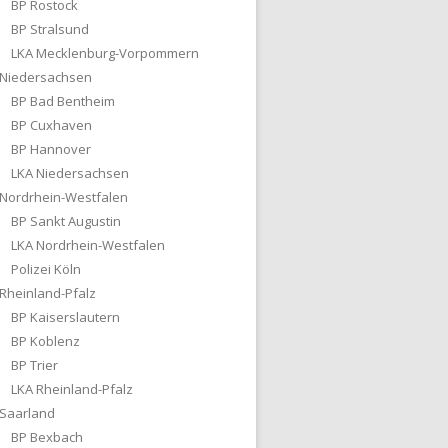
BP Rostock
BP Stralsund
LKA Mecklenburg-Vorpommern
Niedersachsen
BP Bad Bentheim
BP Cuxhaven
BP Hannover
LKA Niedersachsen
Nordrhein-Westfalen
BP Sankt Augustin
LKA Nordrhein-Westfalen
Polizei Köln
Rheinland-Pfalz
BP Kaiserslautern
BP Koblenz
BP Trier
LKA Rheinland-Pfalz
Saarland
BP Bexbach