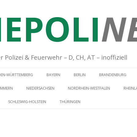
EPOLI
N
Polizei & Feuerwehr – D, CH, AT – inoffiziell
Springe zum Inhalt
DEN-WÜRTTEMBERG
BAYERN
BERLIN
BRANDENBURG
OMMERN
NIEDERSACHSEN
NORDRHEIN-WESTFALEN
RHEINL
SCHLESWIG-HOLSTEIN
THÜRINGEN