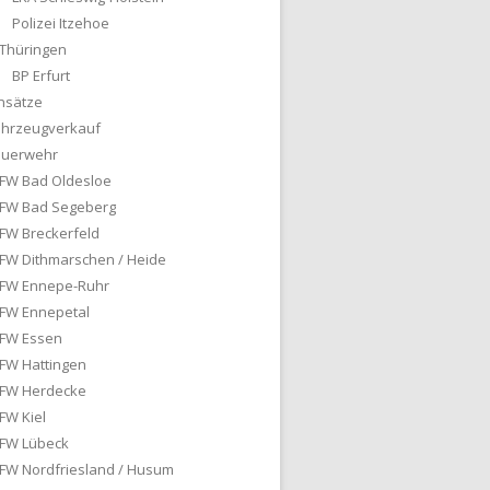
Polizei Itzehoe
Thüringen
BP Erfurt
nsätze
ahrzeugverkauf
euerwehr
FW Bad Oldesloe
FW Bad Segeberg
FW Breckerfeld
FW Dithmarschen / Heide
FW Ennepe-Ruhr
FW Ennepetal
FW Essen
FW Hattingen
FW Herdecke
FW Kiel
FW Lübeck
FW Nordfriesland / Husum