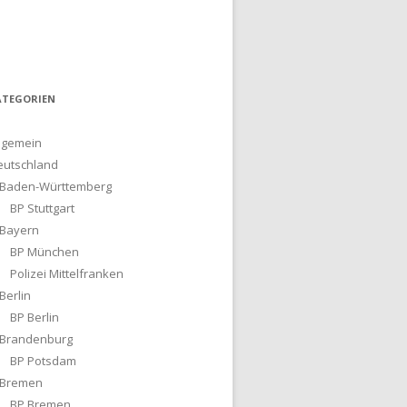
ATEGORIEN
lgemein
eutschland
Baden-Württemberg
BP Stuttgart
Bayern
BP München
Polizei Mittelfranken
Berlin
BP Berlin
Brandenburg
BP Potsdam
Bremen
BP Bremen