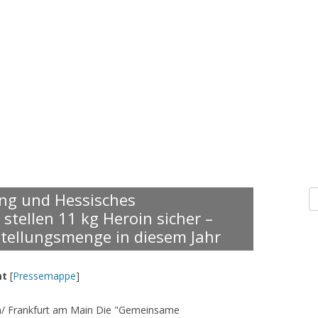
S
ng und Hessisches
n
stellen 11 kg Heroin sicher –
stellungsmenge in diesem Jahr
mt
[
Pressemappe
]
n/ Frankfurt am Main Die "Gemeinsame