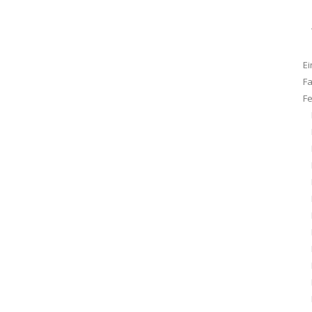
Ei
F
F