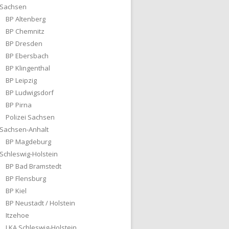
Sachsen
BP Altenberg
BP Chemnitz
BP Dresden
BP Ebersbach
BP Klingenthal
BP Leipzig
BP Ludwigsdorf
BP Pirna
Polizei Sachsen
Sachsen-Anhalt
BP Magdeburg
Schleswig-Holstein
BP Bad Bramstedt
BP Flensburg
BP Kiel
BP Neustadt / Holstein
Itzehoe
LKA Schleswig-Holstein