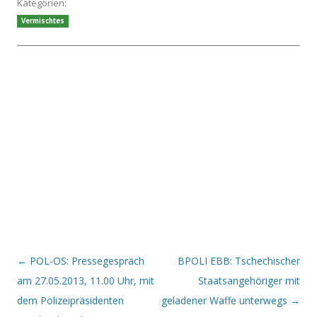
Kategorien:
Vermischtes
Beitrags-Navigation
←
POL-OS: Pressegespräch
BPOLI EBB: Tschechischer
am 27.05.2013, 11.00 Uhr, mit
Staatsangehöriger mit
dem Polizeipräsidenten
geladener Waffe unterwegs
→