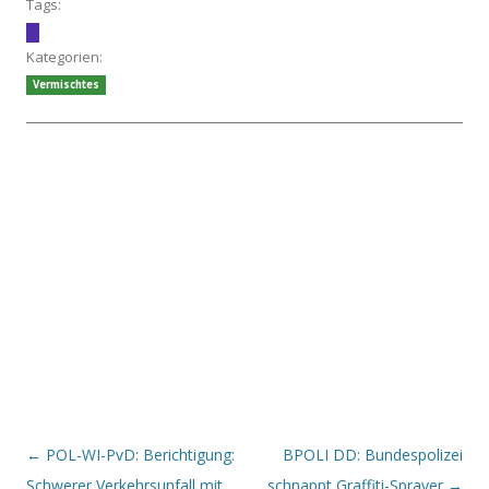
Tags:
Kategorien:
Vermischtes
Beitrags-Navigation
←
POL-WI-PvD: Berichtigung:
BPOLI DD: Bundespolizei
Schwerer Verkehrsunfall mit
schnappt Graffiti-Sprayer
→