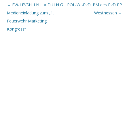
Beitrags-Navigation
←
FW-LFVSH: I N L A D U N G
POL-WI-PvD: PM des PvD PP
Medieneinladung zum „1.
Westhessen
→
Feuerwehr Marketing
Kongress“