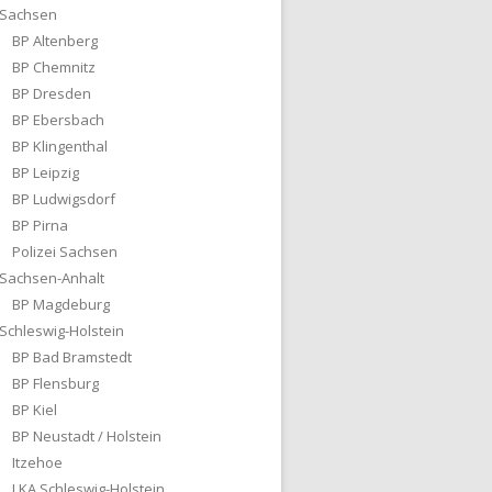
Sachsen
BP Altenberg
BP Chemnitz
BP Dresden
BP Ebersbach
BP Klingenthal
BP Leipzig
BP Ludwigsdorf
BP Pirna
Polizei Sachsen
Sachsen-Anhalt
BP Magdeburg
Schleswig-Holstein
BP Bad Bramstedt
BP Flensburg
BP Kiel
BP Neustadt / Holstein
Itzehoe
LKA Schleswig-Holstein