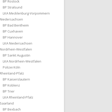
BP Rostock
BP Stralsund
LKA Mecklenburg-Vorpommern
Niedersachsen
BP Bad Bentheim
BP Cuxhaven
BP Hannover
LKA Niedersachsen
Nordrhein-Westfalen
BP Sankt Augustin
LKA Nordrhein-Westfalen
Polizei Köln
Rheinland-Pfalz
BP Kaiserslautern
BP Koblenz
BP Trier
LKA Rheinland-Pfalz
Saarland
BP Bexbach