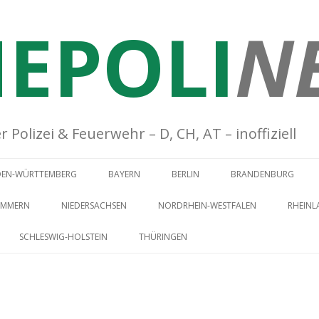
EPOLI
N
Polizei & Feuerwehr – D, CH, AT – inoffiziell
Springe zum Inhalt
DEN-WÜRTTEMBERG
BAYERN
BERLIN
BRANDENBURG
OMMERN
NIEDERSACHSEN
NORDRHEIN-WESTFALEN
RHEINL
SCHLESWIG-HOLSTEIN
THÜRINGEN