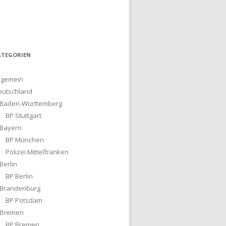
ATEGORIEN
lgemein
eutschland
Baden-Württemberg
BP Stuttgart
Bayern
BP München
Polizei Mittelfranken
Berlin
BP Berlin
Brandenburg
BP Potsdam
Bremen
BP Bremen