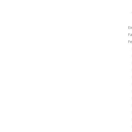
Ei
F
F