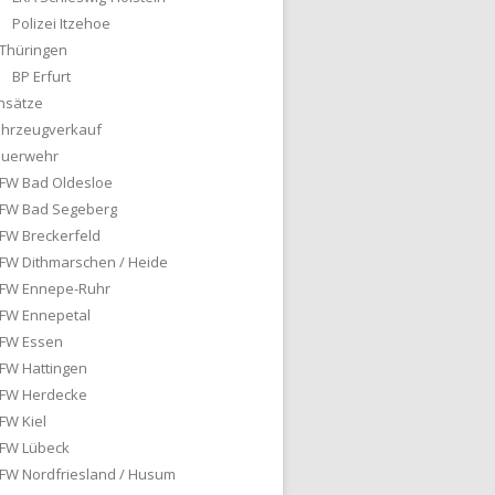
Polizei Itzehoe
Thüringen
BP Erfurt
nsätze
ahrzeugverkauf
euerwehr
FW Bad Oldesloe
FW Bad Segeberg
FW Breckerfeld
FW Dithmarschen / Heide
FW Ennepe-Ruhr
FW Ennepetal
FW Essen
FW Hattingen
FW Herdecke
FW Kiel
FW Lübeck
FW Nordfriesland / Husum