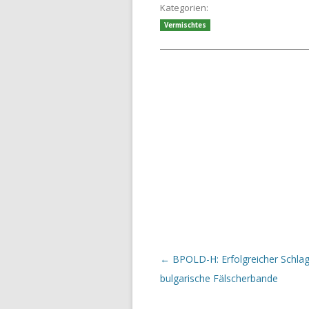
Kategorien:
Vermischtes
Beitrags-Navigation
←
BPOLD-H: Erfolgreicher Schla
bulgarische Fälscherbande