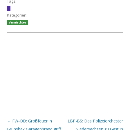
Tags:
Kategorien:
Vermischtes
Beitrags-Navigation
←
FW-OD: Großfeuer in
LBP-BS: Das Polizeiorchester
Brunsbek Garagenbrand griff
Niedersachsen zu Gast in